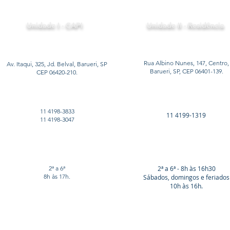
Unidade I - CAPI
Unidade II - Residência
Rua Albino Nunes, 147, Centro,
Av. Itaqui, 325, Jd. Belval, Barueri, SP
Barueri, SP, CEP 06401-139.
CEP 06420-210.
11 4198-3833
11 4199-1319
11 4198-3047
2ª a 6ª
2ª a 6ª - 8h às 16h30
8h às 17h.
Sábados, domingos e feriados
10h às 16h.