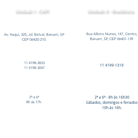
Unidade I - CAPI
Unidade II - Residência
Rua Albino Nunes, 147, Centro,
Av. Itaqui, 325, Jd. Belval, Barueri, SP
Barueri, SP, CEP 06401-139.
CEP 06420-210.
11 4198-3833
11 4199-1319
11 4198-3047
2ª a 6ª
2ª a 6ª - 8h às 16h30
8h às 17h.
Sábados, domingos e feriados
10h às 16h.