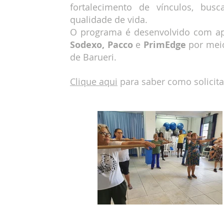
fortalecimento de vínculos, bu
qualidade de vida.
O programa é desenvolvido com a
Sodexo,
Pacco
e
PrimEdge
por meio
de Barueri.
Clique aqui
para saber como solicit