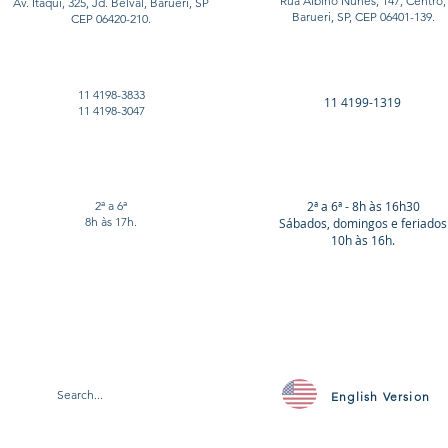
Rua Albino Nunes, 147, Centro,
Av. Itaqui, 325, Jd. Belval, Barueri, SP
Barueri, SP, CEP 06401-139.
CEP 06420-210.
11 4198-3833
11 4199-1319
11 4198-3047
2ª a 6ª
2ª a 6ª - 8h às 16h30
8h às 17h.
Sábados, domingos e feriados
10h às 16h.
English Version