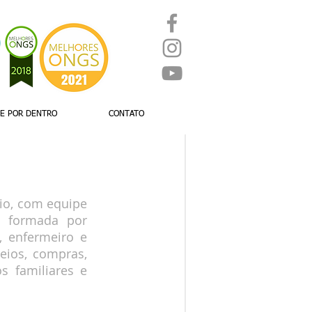
UE POR DENTRO
CONTATO
io, com equipe
l formada por
al, enfermeiro
e
seios, compras,
os familiares
e