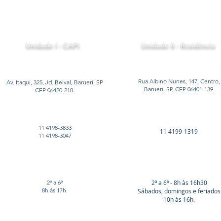
Unidade I - CAPI
Unidade II - Residência
Rua Albino Nunes, 147, Centro,
Av. Itaqui, 325, Jd. Belval, Barueri, SP
Barueri, SP, CEP 06401-139.
CEP 06420-210.
11 4198-3833
11 4199-1319
11 4198-3047
2ª a 6ª
2ª a 6ª - 8h às 16h30
8h às 17h.
Sábados, domingos e feriados
10h às 16h.