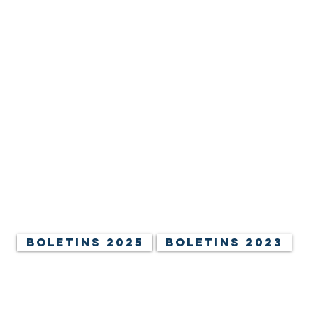
Boletins 2024
NOV | DEZ
Set | Out
JUL | AGO
MAI | JUN
MAR | ABR
Jan | Fev
Boletins 2025
Boletins 2023