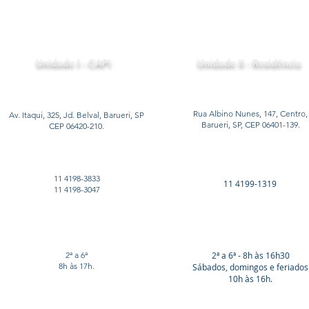
Unidade I - CAPI
Unidade II - Residência
Rua Albino Nunes, 147, Centro,
Av. Itaqui, 325, Jd. Belval, Barueri, SP
Barueri, SP, CEP 06401-139.
CEP 06420-210.
11 4198-3833
11 4199-1319
11 4198-3047
2ª a 6ª
2ª a 6ª - 8h às 16h30
8h às 17h.
Sábados, domingos e feriados
10h às 16h.