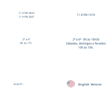
11 4198-3833
11 4199-1319
11 4198-3047
2ª a 6ª
2ª a 6ª - 8h às 16h30
8h às 17h.
Sábados, domingos e feriados
10h às 16h.
English Version