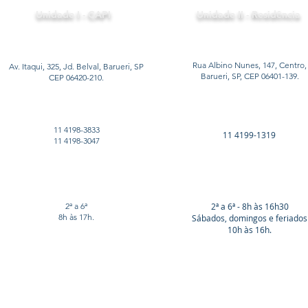
Unidade I - CAPI
Unidade II - Residência
Rua Albino Nunes, 147, Centro,
Av. Itaqui, 325, Jd. Belval, Barueri, SP
Barueri, SP, CEP 06401-139.
CEP 06420-210.
11 4198-3833
11 4199-1319
11 4198-3047
2ª a 6ª
2ª a 6ª - 8h às 16h30
8h às 17h.
Sábados, domingos e feriados
10h às 16h.