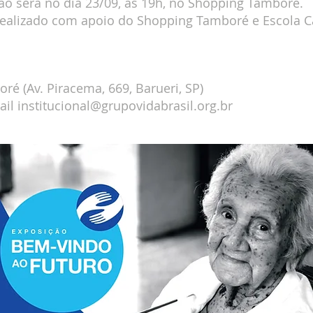
ão será no dia 23/09, às 19h, no Shopping Tamboré.
realizado com apoio do Shopping Tamboré e Escola C
ura:
/09, às 19h
ré (Av. Piracema, 669, Barueri, SP)
ail
institucional@grupovidabrasil.org.br