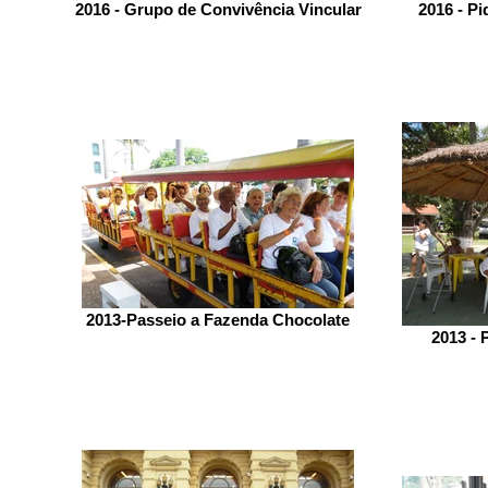
2016 - Grupo de Convivência Vincular
2016 - P
2013-Passeio a Fazenda Chocolate
2013 - 