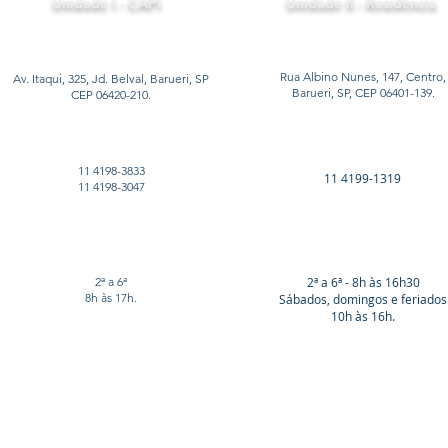
Unidade I - CAPI
Unidade II - Residência
Rua Albino Nunes, 147, Centro,
Av. Itaqui, 325, Jd. Belval, Barueri, SP
Barueri, SP, CEP 06401-139.
CEP 06420-210.
11 4198-3833
11 4199-1319
11 4198-3047
2ª a 6ª
2ª a 6ª - 8h às 16h30
8h às 17h.
Sábados, domingos e feriados
10h às 16h.