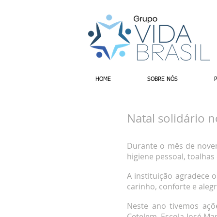
HOME
SOBRE NÓS
Natal solidário 
Durante o mês de novem
higiene pessoal, toalhas 
A instituição agradece 
carinho, conforte e aleg
Neste ano tivemos açõe
Cetelem, Escola José Mar