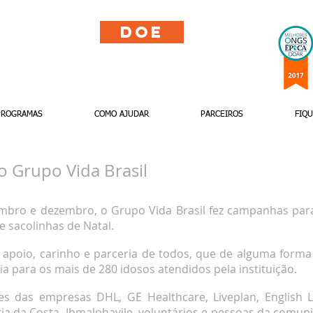
Doe
PROGRAMAS
COMO AJUDAR
PARCEIROS
FIQ
no Grupo Vida Brasil
bro e dezembro, o Grupo Vida Brasil fez campanhas par
e sacolinhas de Natal.
o apoio, carinho e parceria de todos, que de alguma forma
ria para os mais de 280 idosos atendidos pela instituição.
s das empresas DHL, GE Healthcare, Liveplan, English L
ia da Costa, Ibmalphavile, voluntários e pessoas da comuni