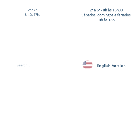
2ª a 6ª
2ª a 6ª - 8h às 16h30
8h às 17h.
Sábados, domingos e feriados
10h às 16h.
English Version