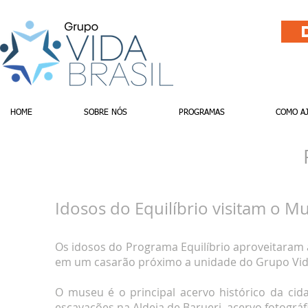
HOME
SOBRE NÓS
PROGRAMAS
COMO A
Idosos do Equilíbrio visitam o M
Os idosos do Programa Equilíbrio aproveitaram as
em um casarão próximo a unidade do Grupo Vida 
O museu é o principal acervo histórico da cid
escavações na Aldeia de Barueri, acervo fotográf