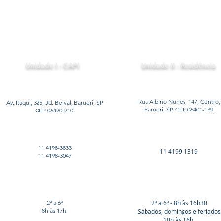
Unidade I - CAPI
Unidade II - Residência
Rua Albino Nunes, 147, Centro,
Av. Itaqui, 325, Jd. Belval, Barueri, SP
Barueri, SP, CEP 06401-139.
CEP 06420-210.
11 4198-3833
11 4199-1319
11 4198-3047
2ª a 6ª
2ª a 6ª - 8h às 16h30
8h às 17h.
Sábados, domingos e feriados
10h às 16h.