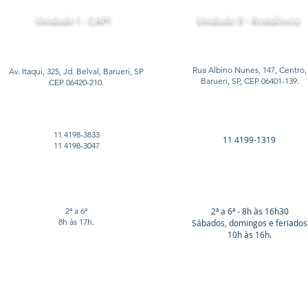
Unidade I - CAPI
Unidade II - Residência
Rua Albino Nunes, 147, Centro,
Av. Itaqui, 325, Jd. Belval, Barueri, SP
Barueri, SP, CEP 06401-139.
CEP 06420-210.
11 4198-3833
11 4199-1319
11 4198-3047
2ª a 6ª
2ª a 6ª - 8h às 16h30
8h às 17h.
Sábados, domingos e feriados
10h às 16h.