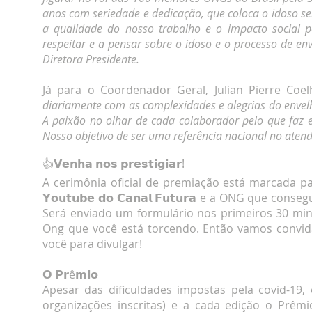
anos com seriedade e dedicação, que coloca o idoso s
a qualidade do nosso trabalho e o impacto social 
respeitar e a pensar sobre o idoso e o processo de en
Diretora Presidente
.
Já para o Coordenador Geral, Julian Pierre Coel
diariamente com as complexidades e alegrias do envel
A paixão no olhar de cada colaborador pelo que faz 
Nosso objetivo de ser uma referência nacional no atend
👍𝗩𝗲𝗻𝗵𝗮 𝗻𝗼𝘀 𝗽𝗿𝗲𝘀𝘁𝗶𝗴𝗶𝗮𝗿!
A cerimônia oficial de premiação está marcada para o
𝗬𝗼𝘂𝘁𝘂𝗯𝗲 𝗱𝗼 𝗖𝗮𝗻𝗮𝗹 𝗙𝘂𝘁𝘂𝗿𝗮 e a ONG que
Será enviado um formulário nos primeiros 30 mi
Ong que você está torcendo. Então vamos convidar
você para divulgar!
𝗢 𝗣𝗿ê𝗺𝗶𝗼
Apesar das dificuldades impostas pela covid-19
organizações inscritas) e a cada edição o Prêm