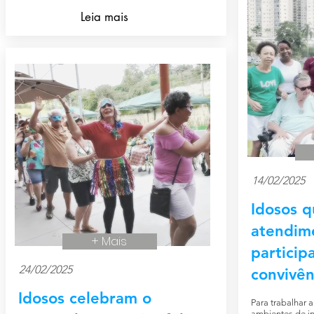
Leia mais
14/02/2025
Idosos 
atendime
+ Mais
particip
24/02/2025
convivên
Idosos celebram o
Para trabalhar a
ambientes de in