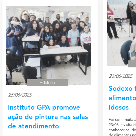
23/06/2025
+ Mais
Sodexo 
25/06/2025
alimento
Instituto GPA promove
idosos
ação de pintura nas salas
Foi com muita a
de atendimento
23/06, a visita
conhecer os ido
de alimentos não