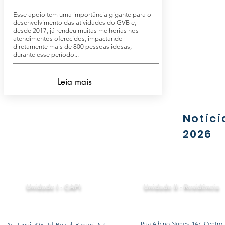
Esse apoio tem uma importância gigante para o
desenvolvimento das atividades do GVB e,
desde 2017, já rendeu muitas melhorias nos
atendimentos oferecidos, impactando
diretamente mais de 800 pessoas idosas,
durante esse período...
Leia mais
Notíci
2026
Unidade I - CAPI
Unidade II - Residência
Rua Albino Nunes, 147, Centro,
Av. Itaqui, 325, Jd. Belval, Barueri, SP