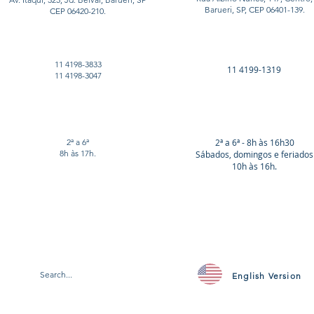
Barueri, SP, CEP 06401-139.
CEP 06420-210.
11 4198-3833
11 4199-1319
11 4198-3047
2ª a 6ª
2ª a 6ª - 8h às 16h30
8h às 17h.
Sábados, domingos e feriados
10h às 16h.
English Version