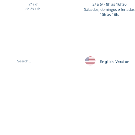
2ª a 6ª
2ª a 6ª - 8h às 16h30
8h às 17h.
Sábados, domingos e feriados
10h às 16h.
English Version