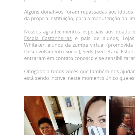
Alguns donativos foram repassadas aos idosos m
da própria instituição, para a manutenção da l
Nossos agradecimentos especiais aos doador
Escola Castanheiras
e pais de alunos, Loja
Whitaker
, alunos da zumba virtual (promovida 
Desenvolvimento Social), Seds (Secretaria Esta
entraram em contato conosco e se sensibilizara
Obrigado a todos vocês que também nos ajudar
está sendo incrível neste momento único que es