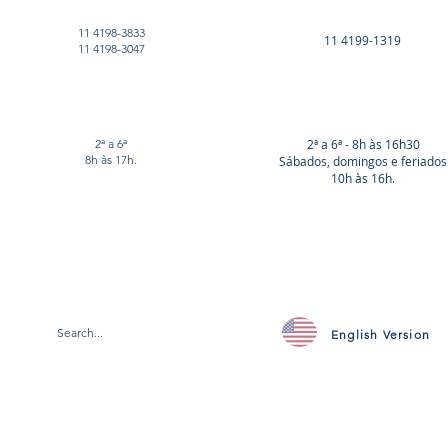
11 4198-3833
11 4199-1319
11 4198-3047
2ª a 6ª
2ª a 6ª - 8h às 16h30
8h às 17h.
Sábados, domingos e feriados
10h às 16h.
English Version