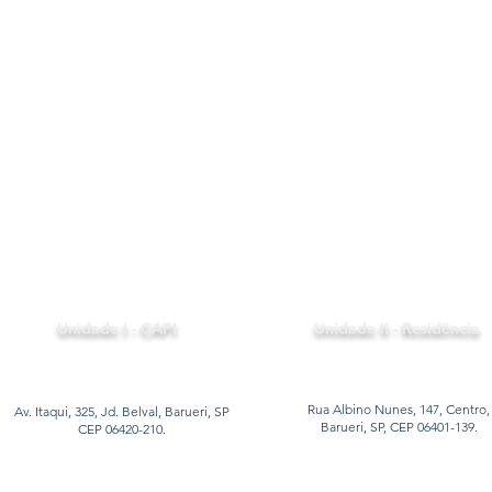
Portal
Relatório
da
Social
Transparência
Unidade I - CAPI
Unidade II - Residência
Rua Albino Nunes, 147, Centro,
Av. Itaqui, 325, Jd. Belval, Barueri, SP
Barueri, SP, CEP 06401-139.
CEP 06420-210.