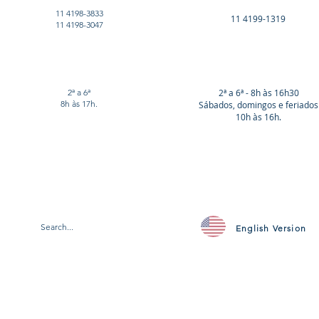
11 4198-3833
11 4199-1319
11 4198-3047
2ª a 6ª
2ª a 6ª - 8h às 16h30
8h às 17h.
Sábados, domingos e feriados
10h às 16h.
English Version