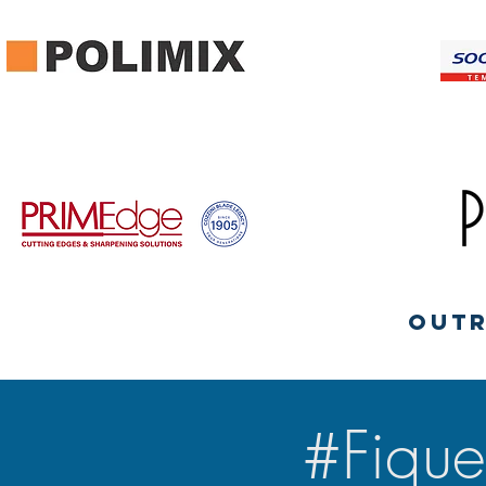
Outr
#Fique